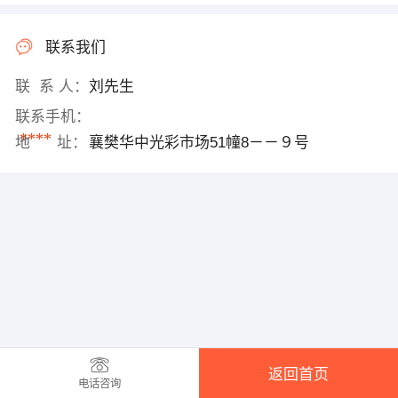
联系我们
联 系 人：
刘先生
联系手机：
****
地 址：
襄樊华中光彩市场51幢8－－９号
返回首页
电话咨询