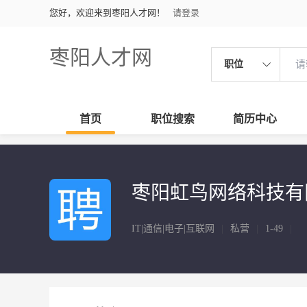
您好，欢迎来到枣阳人才网！
请登录
枣阳人才网
职位
首页
职位搜索
简历中心
枣阳虹鸟网络科技有
IT|通信|电子|互联网
|
私营
|
1-49
|