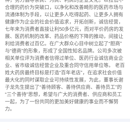
神，努力倡导亲民、为民、利民的企业文化，以拉低不
合理的药价为突破口，以净化和改善畸形的医药市场与
流通体制为手段，以让更多人吃得起药、让更多人拥有
健康作为企业的社会价值追求，开拓创新，诚信经营，
七年来为消费者直接让利50多亿元，而对平价药房的发
展、医药机制的改革、药品价格的下降的推动，间接让
利给消费者过百亿。在广大群众心目中树立起了“胆商”
与“德商”的形象，形成了全国性知名品牌。公司多次被
相关单位评为消费者信得过单位、医药行业诚信商业企
业、省市级诚信经营企业及重合同守信用单位等。 老百
姓大药房最终目标是打造“百年老店”，在追求社会价值
最大化的同时谋取企业可持续性发展，为此，董事长谢
子龙先生提出了“善待顾客、善待供应商、善待员工”的
“三个善待”思想，希望与广大的消费者、供应商和员工
一起，为了一份共同的更加美好健康的事业而不懈努
力。