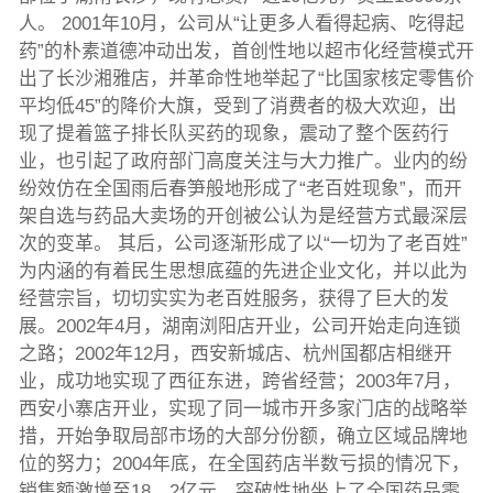
人。 2001年10月，公司从“让更多人看得起病、吃得起
药”的朴素道德冲动出发，首创性地以超市化经营模式开
出了长沙湘雅店，并革命性地举起了“比国家核定零售价
平均低45”的降价大旗，受到了消费者的极大欢迎，出
现了提着篮子排长队买药的现象，震动了整个医药行
业，也引起了政府部门高度关注与大力推广。业内的纷
纷效仿在全国雨后春笋般地形成了“老百姓现象”，而开
架自选与药品大卖场的开创被公认为是经营方式最深层
次的变革。 其后，公司逐渐形成了以“一切为了老百姓”
为内涵的有着民生思想底蕴的先进企业文化，并以此为
经营宗旨，切切实实为老百姓服务，获得了巨大的发
展。2002年4月，湖南浏阳店开业，公司开始走向连锁
之路；2002年12月，西安新城店、杭州国都店相继开
业，成功地实现了西征东进，跨省经营；2003年7月，
西安小寨店开业，实现了同一城市开多家门店的战略举
措，开始争取局部市场的大部分份额，确立区域品牌地
位的努力；2004年底，在全国药店半数亏损的情况下，
销售额激增至18。2亿元，突破性地坐上了全国药品零